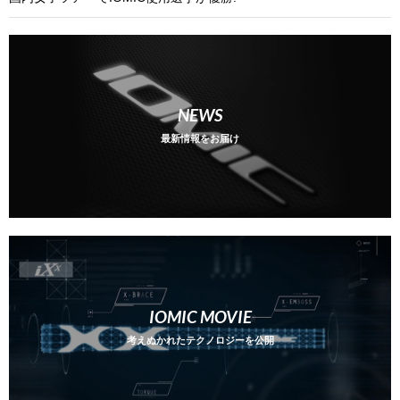
2026/06/30
国内女子ツアーでIOMIC使用選手が優勝!
2026/06/29
NEWS
米国男子Korn FerryツアーでIOMIC使用選手が優勝!
最新情報をお届け
2026/06/22
米国女子LPGAツアーでIOMIC使用選手が優勝!
2026/06/22
米国女子EpsonツアーでIOMIC使用選手が優勝!
2026/06/15
米国女子LPGAツアーでIOMIC使用選手が優勝!
IOMIC MOVIE
考えぬかれたテクノロジーを公開
2026/06/15
国内女子ツアーでIOMIC使用選手が優勝!