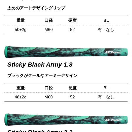
太めのアートデザイングリップ
重量
口径
硬度
BL
50±2g
M60
52
有・なし
Sticky Black Army 1.8
ブラックがクールなアーミーデザイン
重量
口径
硬度
BL
48±2g
M60
52
有・なし