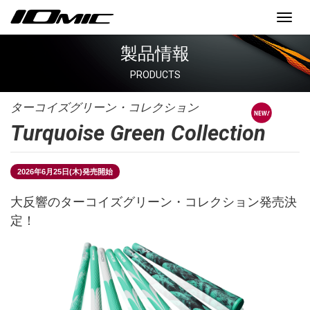
Toggl
navig
製品情報
PRODUCTS
ターコイズグリーン・コレクション
Turquoise Green Collection
2026年6月25日(木)発売開始
大反響のターコイズグリーン・コレクション発売決
定！