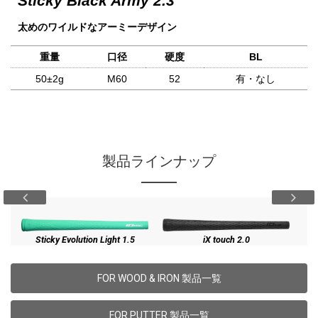
Sticky Black Army 2.3
太めのワイルドなアーミーデザイン
重量
口径
硬度
BL
50±2g
M60
52
有・なし
製品ラインナップ
Sticky Evolution Light 1.5
iX touch 2.0
FOR WOOD & IRON
製品一覧
FOR PUTTER
製品一覧